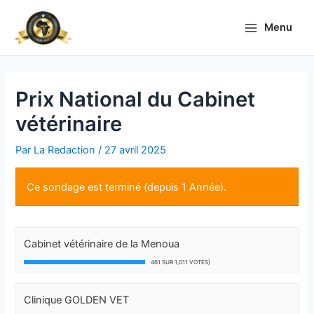
Aller
Main
au
Menu
Menu
contenu
Prix National du Cabinet
vétérinaire
Par
La Redaction
/
27 avril 2025
Ce sondage est terminé (depuis 1 Année).
Cabinet vétérinaire de la Menoua
461 SUR 1,011 VOTES}
Clinique GOLDEN VET