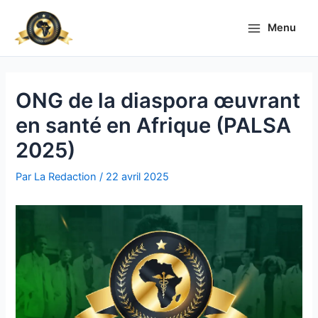
Aller
Main
au
Menu
Menu
contenu
ONG de la diaspora œuvrant
en santé en Afrique (PALSA
2025)
Par
La Redaction
/
22 avril 2025